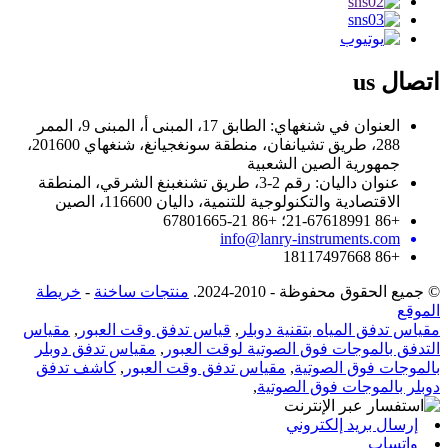
اتصال
us
العنوان في شنغهاي: الطابق 17، المبنى أ، المبنى 9، الممر
288، طريق تشيانفان، منطقة سونغجيانغ، شنغهاي 201600،
جمهورية الصين الشعبية
عنوان داليان: رقم 2-3، طريق تشنغبنغ الشرقي، المنطقة
الاقتصادية والتكنولوجية للتنمية، داليان 116600، الصين
+86 21-67618991؛ +86 21-67801665
info@lanry-instruments.com
+86 18117497668
© جميع الحقوق محفوظة - 2010-2024.
منتجات ساخنة
-
خريطة
الموقع
مقياس تدفق المياه بتقنية دوبلر
,
قياس تدفق وقت العبور
,
مقياس
التدفق بالموجات فوق الصوتية لوقت العبور
,
مقياس تدفق دوبلر
بالموجات فوق الصوتية
,
مقياس تدفق وقت العبور
,
كاشف تدفق
دوبلر بالموجات فوق الصوتية
,
إرسال بريد إلكتروني
واتساب