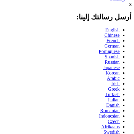
x
أرسل رسالتك إلينا:
English
Chinese
French
German
Portuguese
Spanish
Russian
Japanese
Korean
Arabic
Irish
Greek
Turkish
Italian
Danish
Romanian
Indonesian
Czech
Afrikaans
Swedish