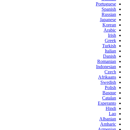
Portuguese
Spanish
Russian
Japanese
Korean
Arabic
Irish
Greek
Turkish
Italian
Danish
Romanian
Indonesian
Czech
Afrikaans
Swedish
Polish
Basque
Catalan
Esperanto
Hindi
Lao
Albanian
Amharic
Armenian