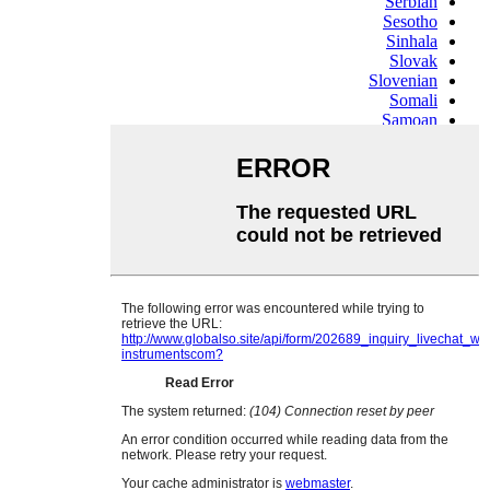
Serbian
Sesotho
Sinhala
Slovak
Slovenian
Somali
Samoan
Scots Gaelic
Shona
Sindhi
Sundanese
Swahili
Tajik
Tamil
Telugu
Thai
Ukrainian
Urdu
Uzbek
Vietnamese
Welsh
Xhosa
Yiddish
Yoruba
Zulu