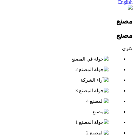
English
مصنع
مصنع
لانري