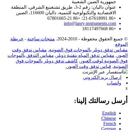
جمهورية الصين الشعبية
عنوان داليان: رقم 2-3، طريق تشنغبنغ الشرقي، المنطقة
الاقتصادية والتكنولوجية للتنمية، داليان 116600، الصين
+86 21-67618991؛ +86 21-67801665
info@lanry-instruments.com
+86 18117497668
© جميع الحقوق محفوظة - 2010-2024.
منتجات ساخنة
-
خريطة
الموقع
مقياس تدفق دوبلر بالموجات فوق الصوتية
,
مقياس تدفق وقت
العبور
,
مقياس تدفق المياه بتقنية دوبلر
,
مقياس التدفق بالموجات
فوق الصوتية لوقت العبور
,
كاشف تدفق دوبلر بالموجات فوق
الصوتية
,
قياس تدفق وقت العبور
,
إرسال بريد إلكتروني
واتساب
x
أرسل رسالتك إلينا:
English
Chinese
French
German