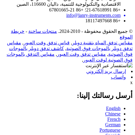
الاقتصادية والتكنولوجية للتنمية، داليان 116600، الصين
+86 21-67618991؛ +86 21-67801665
info@lanry-instruments.com
+86 18117497668
© جميع الحقوق محفوظة - 2010-2024.
منتجات ساخنة
-
خريطة
الموقع
مقياس تدفق المياه بتقنية دوبلر
,
قياس تدفق وقت العبور
,
مقياس
تدفق دوبلر بالموجات فوق الصوتية
,
كاشف تدفق دوبلر بالموجات
فوق الصوتية
,
مقياس تدفق وقت العبور
,
مقياس التدفق بالموجات
فوق الصوتية لوقت العبور
,
إرسال بريد إلكتروني
واتساب
x
أرسل رسالتك إلينا:
English
Chinese
French
German
Portuguese