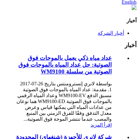
English
أخبار
أخبار الشركة
أخبار
عداد مياه ذكي يعمل بالموجات فوق
الصوتية: حل عداد المياه بالموجات فوق
الصوتية من سلسلة WM9100
بواسطة لانري إنسترومنتس بتاريخ 26-07-2017
1. مقدمة: عداد المياه بالموجات فوق الصوتية
مسبق الدفع WM9100-EV وعداد المياه الرقمي
بالموجات فوق الصوتية WM9100-ED هما نوعان
من عدادات المياه التي يمكنها قياس وعرض
معدل التدفق وفقًا للفرق الزمني بين المنبع
والمصب عندما تنتشر الموجة فوق الصوتية...
اقرأ المزيد
شركة لانري للأجهزة (شنغهاي) المحدودة