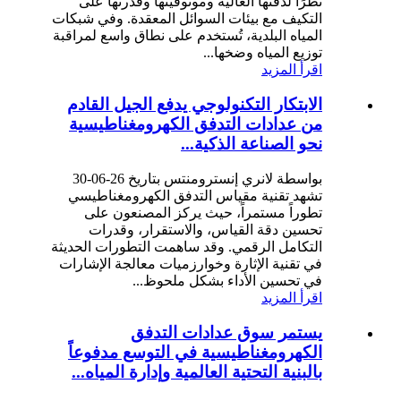
نظرًا لدقتها العالية وموثوقيتها وقدرتها على
التكيف مع بيئات السوائل المعقدة. وفي شبكات
المياه البلدية، تُستخدم على نطاق واسع لمراقبة
توزيع المياه وضخها...
اقرأ المزيد
الابتكار التكنولوجي يدفع الجيل القادم
من عدادات التدفق الكهرومغناطيسية
نحو الصناعة الذكية...
بواسطة لانري إنسترومنتس بتاريخ 26-06-30
تشهد تقنية مقياس التدفق الكهرومغناطيسي
تطوراً مستمراً، حيث يركز المصنعون على
تحسين دقة القياس، والاستقرار، وقدرات
التكامل الرقمي. وقد ساهمت التطورات الحديثة
في تقنية الإثارة وخوارزميات معالجة الإشارات
في تحسين الأداء بشكل ملحوظ...
اقرأ المزيد
يستمر سوق عدادات التدفق
الكهرومغناطيسية في التوسع مدفوعاً
بالبنية التحتية العالمية وإدارة المياه...