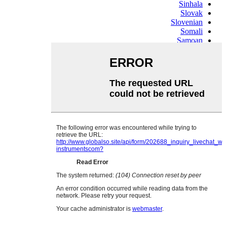
Sinhala
Slovak
Slovenian
Somali
Samoan
Scots Gaelic
Shona
Sindhi
Sundanese
Swahili
Tajik
Tamil
Telugu
Thai
Ukrainian
Urdu
Uzbek
Vietnamese
Welsh
Xhosa
Yiddish
Yoruba
Zulu
Kinyarwanda
Tatar