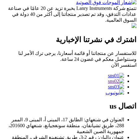
تتمتع شركة Lanry Instruments بخبرة تزيد عن 20 عامًا في صناعة
عدادات التدفق، وقد تم تصدير منتجاتنا إلى أكثر من 40 دولة في
السوق العالمية.
اشترك في نشرتنا الإخبارية
للاستفسار عن منتجاتنا أو قائمة أسعارنا، يرجى ترك الأمر لنا
وسنتواصل معكم في غضون 24 ساعة.
استفسر الآن
اتصال
us
العنوان في شنغهاي: الطابق 17، المبنى أ، المبنى 9، الممر
288، طريق تشيانفان، منطقة سونغجيانغ، شنغهاي 201600،
جمهورية الصين الشعبية
عنوان داليان: رقم 2-3، طريق تشنغبنغ الشرقي، المنطقة