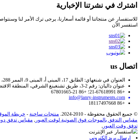
اشترك في نشرتنا الإخبارية
للاستفسار عن منتجاتنا أو قائمة أسعارنا، يرجى ترك الأمر لنا وسنتواصل م
استفسر الآن
اتصال
us
العنوان في شنغهاي: الطابق 17، المبنى أ، المبنى 9، الممر 288، طريق تشيانفان، منطقة سونغجيانغ، شنغهاي 201600، جمهورية الصين الشعبية
عنوان داليان: رقم 2-3، طريق تشنغبنغ الشرقي، المنطقة الاقتصادية والتكنولوجية للتنمية، داليان 116600، الصين
+86 21-67618991؛ +86 21-67801665
info@lanry-instruments.com
+86 18117497668
© جميع الحقوق محفوظة - 2010-2024.
منتجات ساخنة
-
خريطة الموق
مقياس التدفق بالموجات فوق الصوتية لوقت العبور
,
مقياس تدفق دوبل
تدفق وقت العبور
,
إرسال بريد إلكتروني