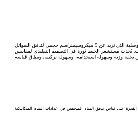
يعتمد مقياس التدفق الكهرومغناطيسي من سلسلة Mag-11 على قانون الحث الكهرومغناطيسي بالفاراد، ويُستخدم لقياس الموصلية التي تزيد عن 5 ميكروسيمنز/سم حجمي لتدفق السوائل
ات. يُحدث مستشعر الخيط ثورة في التصميم التقليدي لمقاييس
 بخفة وزنه وسهولة استخدامه، وسهولة تركيبه، ونطاق قياسه
 القدرة على قياس تدفق المياه المنخفض في عدادات المياه الميكانيكية