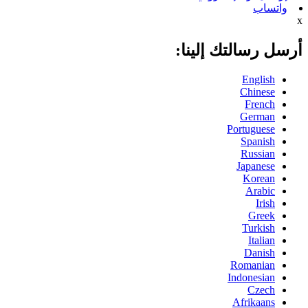
واتساب
x
أرسل رسالتك إلينا:
English
Chinese
French
German
Portuguese
Spanish
Russian
Japanese
Korean
Arabic
Irish
Greek
Turkish
Italian
Danish
Romanian
Indonesian
Czech
Afrikaans