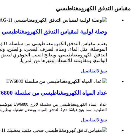
مقياس التدفق الكهرومغناطيسي
وصلة لولبية لمقياس التدفق الكهرومغناطيسي MAG-11
الموصلة، مثل الماء، ومياه الصرف الصحي، والطين، ولب 
التدفق الكهرومغناطيسي، ويعالج العيب الجوهري لبعض م
الواسع، ومقاومته للانسداد، وغيرها من المزايا.
سؤال
التفاصيل
عداد المياه الكهرومغناطيسي من سلسلة EW6800
عداد المياه الكهرومغناطيسي من سلسلة لانري EW6800 هو
صُمم 
التقليدية، مما يتيح قياسًا دقيقًا لتدفق المياه. وبفضل تشغيله ببطارية ليثيوم مدمجة بقوة 3.6 فولت، ي
سؤال
التفاصيل