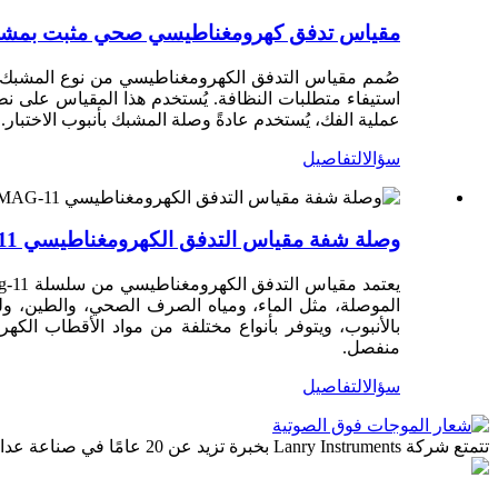
مقياس تدفق كهرومغناطيسي صحي مثبت بمشبك -11
استيفاء متطلبات النظافة. يُستخدم هذا المقياس على نط
عملية الفك، يُستخدم عادةً وصلة المشبك بأنبوب الاختبار.
سؤال
التفاصيل
وصلة شفة مقياس التدفق الكهرومغناطيسي MAG-11
الموصلة، مثل الماء، ومياه الصرف الصحي، والطين، ول
بالأنبوب، ويتوفر بأنواع مختلفة من مواد الأقطاب ا
منفصل.
سؤال
التفاصيل
تتمتع شركة Lanry Instruments بخبرة تزيد عن 20 عامًا في صناعة عدادات التدفق، وقد تم تصدير منتجاتنا إلى أكثر من 40 دولة في السوق العالمية.