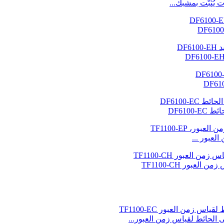
يُثبّت بمشبك...
DF610
عبور ...
بور TF1100-CH