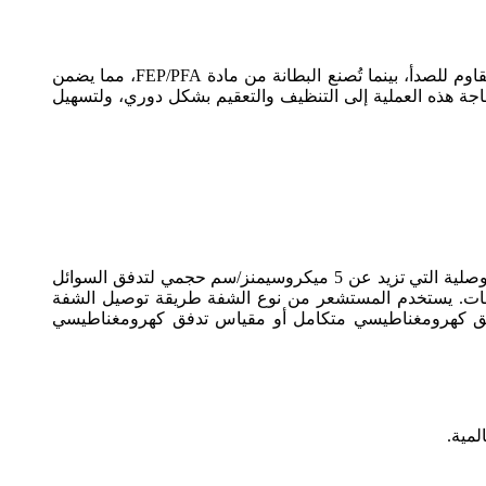
صُمم مقياس التدفق الكهرومغناطيسي من نوع المشبك Mag-11 خصيصًا للتطبيقات الصحية. يتكون المستشعر من الفولاذ المقاوم للصدأ، بينما تُصنع البطانة من مادة FEP/PFA، مما يضمن
اجة هذه العملية إلى التنظيف والتعقيم بشكل دوري، ولتسهيل
يعتمد مقياس التدفق الكهرومغناطيسي من سلسلة Mag-11 على قانون الحث الكهرومغناطيسي بالفاراد، ويُستخدم لقياس الموصلية التي تزيد عن 5 ميكروسيمنز/سم حجمي لتدفق السوائل
معلقات. يستخدم المستشعر من نوع الشفة طريقة توصيل الشفة
 تدفق كهرومغناطيسي متكامل أو مقياس تدفق كهرومغناطيسي