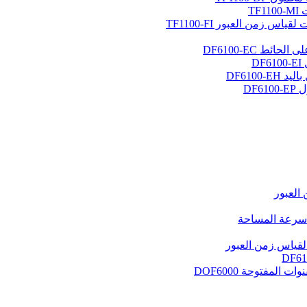
T
 زمن العبور TF1100-FI
ط DF6100-EC
D
DF6100
DF
العبور
 سرعة المساحة
لمفتوحة DOF6000