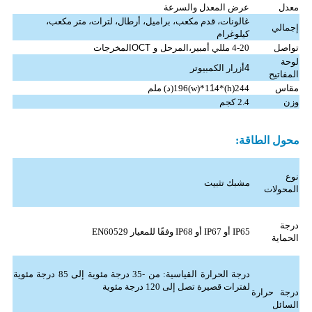
معدل
عرض المعدل والسرعة
غالونات، قدم مكعب، براميل، أرطال، لترات، متر مكعب،
إجمالي
كيلوغرام
تواصل
4-20 مللي أمبير،
المرحل و OCT
المخرجات
لوحة
4
أزرار الكمبيوتر
المفاتيح
مقاس
244(h)*196(w)*1
4(د) ملم
1
وزن
2.4 كجم
محول الطاقة:
نوع
مشبك تثبيت
المحولات
درجة
IP65 أو IP67 أو IP68 وفقًا للمعيار EN60529
الحماية
درجة الحرارة القياسية: من -35 درجة مئوية إلى 85 درجة مئوية
لفترات قصيرة تصل إلى 120 درجة مئوية
درجة حرارة
السائل