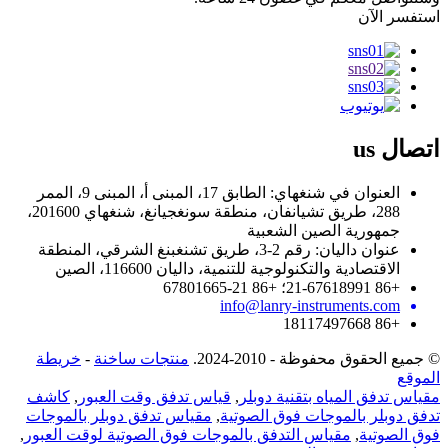
استفسر الآن
اتصال
us
العنوان في شنغهاي: الطابق 17، المبنى أ، المبنى 9، الممر
288، طريق تشيانفان، منطقة سونغجيانغ، شنغهاي 201600،
جمهورية الصين الشعبية
عنوان داليان: رقم 2-3، طريق تشنغبنغ الشرقي، المنطقة
الاقتصادية والتكنولوجية للتنمية، داليان 116600، الصين
+86 21-67618991؛ +86 21-67801665
info@lanry-instruments.com
+86 18117497668
© جميع الحقوق محفوظة - 2010-2024.
منتجات ساخنة
-
خريطة
الموقع
مقياس تدفق المياه بتقنية دوبلر
,
قياس تدفق وقت العبور
,
كاشف
تدفق دوبلر بالموجات فوق الصوتية
,
مقياس تدفق دوبلر بالموجات
فوق الصوتية
,
مقياس التدفق بالموجات فوق الصوتية لوقت العبور
,