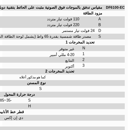
مقياس تدفق بالموجات فوق الصوتية مثبت على الحائط بتقنية دوبل
DF6100-EC
مزود الطاقة
A
110 فولت تيار متردد
B
220 فولت تيار متردد
D
24 فولت تيار مستمر
S
مصدر طاقة شمسية بقدرة 65 واط (يشمل لوحة الطاقة الشمسية)
تحديد المخرجات 1
N
غير متوفر
1
4-20 مللي أمبير
2
التتابع
3
أكتوبر
تحديد المخرجات 2
كما هو مذكور أعلاه
نوع المسنن
S
درجة حرارة المحول
85
~
-35
S
H
قطر خط الأنابي
دي إن إكس