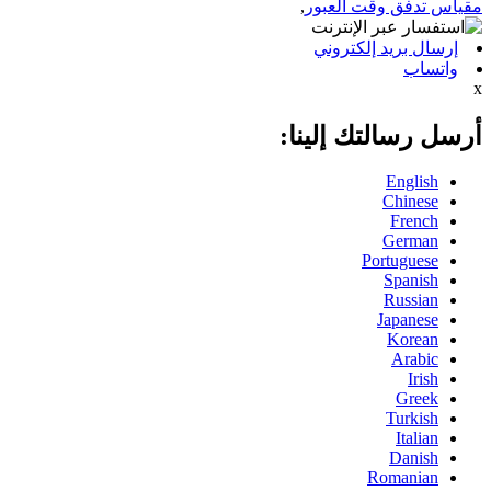
مقياس تدفق وقت العبور
,
إرسال بريد إلكتروني
واتساب
x
أرسل رسالتك إلينا:
English
Chinese
French
German
Portuguese
Spanish
Russian
Japanese
Korean
Arabic
Irish
Greek
Turkish
Italian
Danish
Romanian