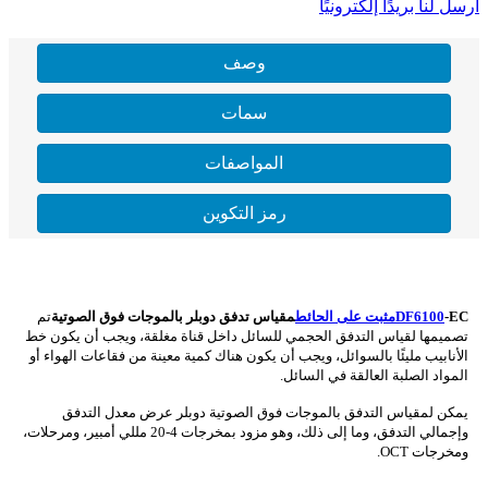
أرسل لنا بريدًا إلكترونيًا
وصف
سمات
المواصفات
رمز التكوين
-EC
DF6100
مثبت على الحائط
مقياس تدفق دوبلر بالموجات فوق الصوتية
تم
تصميمها لقياس التدفق الحجمي للسائل داخل قناة مغلقة، ويجب أن يكون خط
الأنابيب مليئًا بالسوائل، ويجب أن يكون هناك كمية معينة من فقاعات الهواء أو
المواد الصلبة العالقة في السائل.
يمكن لمقياس التدفق بالموجات فوق الصوتية دوبلر عرض معدل التدفق
وإجمالي التدفق، وما إلى ذلك، وهو مزود بمخرجات 4-20 مللي أمبير، ومرحلات،
ومخرجات OCT.