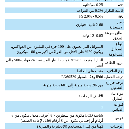
دقة
0.25 مم/ثانية
قابلية التكرار
0.2% من القراءة
دقة
0.5% - 2.0% FS
زمن
2-60 ثانية اختياري
الاستجابة
نطاق سرعة
0.05- 12 م/ث
التدفق
أنواع
السوائل التي تحتوي على 100 جزء في المليون من العواكس،
السوائل
ويكون 20% على الأقل من العواكس أكبر من 100 ميكرون.
المدعومة
التيار المتردد: 85-265 فولت، التيار المستمر: 24 فولت/500 مللي
مزود الطاقة
أمبير
نوع الغلاف
مثبت على الحائط
درجة الحماية
IP66 وفقًا للمعيار EN60529
درجة حرارة
من -20 درجة مئوية إلى +60 درجة مئوية
التشغيل
مواد بناء
الألياف الزجاجية
المنازل
قنوات
1
القياس
شاشة LCD مكونة من سطرين × 8 أحرف، معدل مكون من 8
عرض
أرقام أو إجمالي مكون من 8 أرقام (قابل لإعادة الضبط)
الوحدات
مُهيأ من قِبل المستخدم (الإنجليزية والمترية)