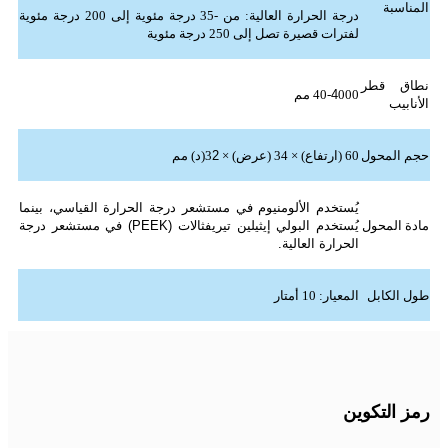
المناسبة
درجة الحرارة العالية: من -35 درجة مئوية إلى 200 درجة مئوية
لفترات قصيرة تصل إلى 250 درجة مئوية
نطاق قطر
000 مم
4
40-
الأنابيب
حجم المحول
60 (ارتفاع) × 34 (عرض) × 3
2
(د) مم
يُستخدم الألومنيوم في مستشعر درجة الحرارة القياسي، بينما
مادة المحول
يُستخدم البولي إيثيلين تيريفثالات (PEEK) في مستشعر درجة
الحرارة العالية.
طول الكابل
المعيار: 10 أمتار
رمز التكوين