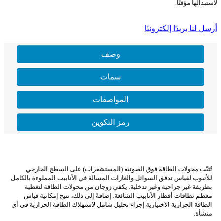
لاستبدالها مؤقتًا.
أرسل لنا بريدًا إلكترونيًا
وصف
سمات
المواصفات
رمز التكوين
تُثبّت محولات الطاقة فوق الصوتية (المستشعرات) على السطح الخارجي
للأنبوب لقياس تدفق السوائل والغازات المسالة في الأنابيب المملوءة بالكامل
بطريقة غير جراحية وغير تدخلية. يكفي زوجان من محولات الطاقة لتغطية
معظم نطاقات أقطار الأنابيب الشائعة. إضافةً إلى ذلك، تتيح إمكانية قياس
الطاقة الحرارية الاختيارية إجراء تحليل شامل لاستهلاك الطاقة الحرارية في أي
منشأة.