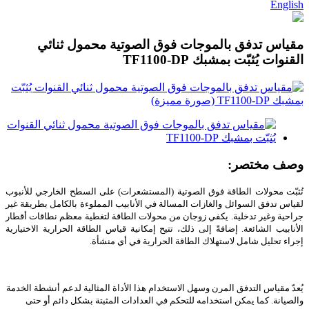
English
مقياس تدفق بالموجات فوق الصوتية محمول ثنائي
القنوات يُثبّت بمشبك TF1100-DP
وصف مختصر:
تُثبّت محولات الطاقة فوق الصوتية (المستشعرات) على السطح الخارجي للأنبوب
لقياس تدفق السوائل والغازات المسالة في الأنابيب المملوءة بالكامل بطريقة غير
جراحية وغير تدخلية. يكفي زوجان من محولات الطاقة لتغطية معظم نطاقات أقطار
الأنابيب الشائعة. إضافةً إلى ذلك، تتيح إمكانية قياس الطاقة الحرارية الاختيارية
إجراء تحليل شامل لاستهلاك الطاقة الحرارية في أي منشأة.
يُعدّ مقياس التدفق المرن وسهل الاستخدام هذا الأداة المثالية لدعم أنشطة الخدمة
والصيانة. كما يمكن استخدامه للتحكم في العدادات المثبتة بشكل دائم أو حتى