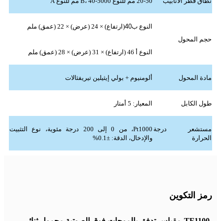
نطاق قطر الأنابيب
20-50 مم للنوع B، 40-5000 مم للنوع A
النوع ب
40
(ارتفاع) × 24 (عرض) × 22 (عمق) ملم
حجم المحول
النوع أ 46 (ارتفاع) × 31 (عرض) × 28 (عمق) ملم
مادة المحول
ألومنيوم + بولي إيثيلين تيريفثالات
طول الكابل
المعيار: 5 أمتار
مستشعر درجة
Pt1000، من 0 إلى 200 درجة مئوية، نوع التثبيت
الحرارة
والإدخال، الدقة: ±0.1%
رمز التكوين
TF1100-
مقياس تدفق بالموجات فوق الصوتية محمول ثنائي