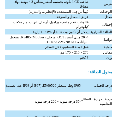
شاشة LCD ملونة بخمسة أسطر مقاس 4.3 بوصة، و16
عرض
مفتاحًا
الوحدات
مُهيأ من قِبل المستخدم (الإنجليزية والمترية)
معدل
عرض المعدل والسرعة
غالونات، قدم مكعب، براميل، أرطال، لترات، متر مكعب،
إجمالي
كيلوغرام
الطاقة الحرارية
يمكن أن تكون وحدة GJ أو KWh اختيارية
4~20 مللي أمبير، OCT، مرحل، RS485 (Modbus)، تسجيل
تواصل
البيانات، GPRS/GSM، NB-IoT
حماية
قفل لوحة المفاتيح، قفل النظام
مقاس
270 × 215 × 175 مم
وزن
3 كجم
محول الطاقة:
درجة الحماية
IP65 وفقًا للمعيار EN60529. (IP67 أو IP68 عند الطلب)
درجة حرارة السائل
-35 درجة مئوية ~ 200 درجة مئوية
المناسبة