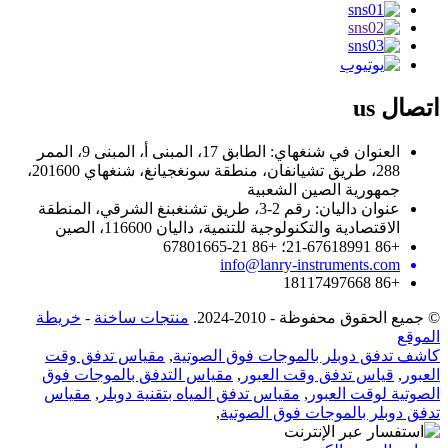
اتصال
us
العنوان في شنغهاي: الطابق 17، المبنى أ، المبنى 9، الممر
288، طريق تشيانفان، منطقة سونغجيانغ، شنغهاي 201600،
جمهورية الصين الشعبية
عنوان داليان: رقم 2-3، طريق تشنغبنغ الشرقي، المنطقة
الاقتصادية والتكنولوجية للتنمية، داليان 116600، الصين
+86 21-67618991؛ +86 21-67801665
info@lanry-instruments.com
+86 18117497668
© جميع الحقوق محفوظة - 2010-2024.
منتجات ساخنة
-
خريطة
الموقع
كاشف تدفق دوبلر بالموجات فوق الصوتية
,
مقياس تدفق وقت
العبور
,
قياس تدفق وقت العبور
,
مقياس التدفق بالموجات فوق
الصوتية لوقت العبور
,
مقياس تدفق المياه بتقنية دوبلر
,
مقياس
تدفق دوبلر بالموجات فوق الصوتية
,